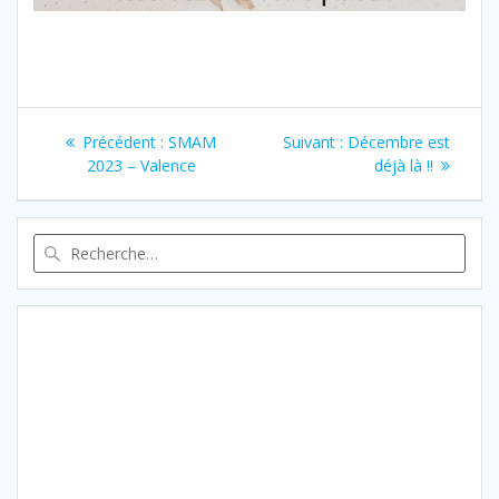
Navigation
Article
Article
Précédent :
SMAM
Suivant :
Décembre est
de
précédent
suivant
2023 – Valence
déjà là !!
:
:
l’article
Recherche
pour
: